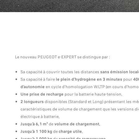
Le nouveau PEUGEOT e-EXPERT se distingue par :
Sa capacité à couvrir toutes les distances
sans émission loca
Sa capacité à faire
le plein d’hydrogène
en 3 minutes
pour
40
d’autonomie
en cycle d’homologation WLTP (en cours d’homol
Une
prise de recharge
pour la batterie haute-tension,
2 longueurs
disponibles (Standard et Long) présentant les m
caractéristiques de volume de chargement que les versions di
électrique à batterie,
Jusqu’à 6,1 m³
de
volume de chargement
,
Jusqu’à 1 100 kg
de
charge utile
,
Jusqu’à 1 000 kg
de
capacité de remorquage
.