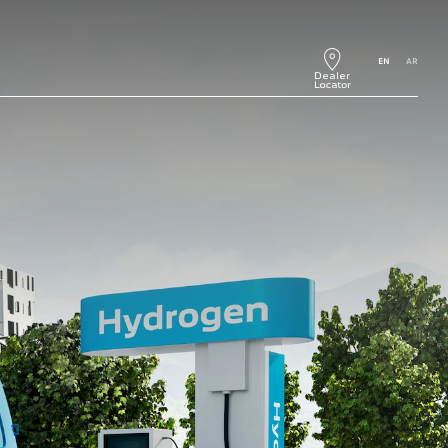
EN
AR