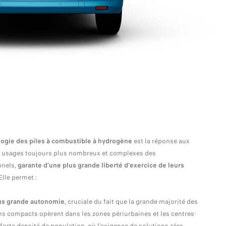
logie des piles à combustible à hydrogène
est la réponse aux
t usages toujours plus nombreux et complexes des
nnels,
garante d’une plus grande liberté d'exercice de leurs
Elle permet :
us grande autonomie
, cruciale du fait que la grande majorité des
s compacts opèrent dans les zones périurbaines et les centres-
à forte densité de population, où l’exigence de solutions zéro