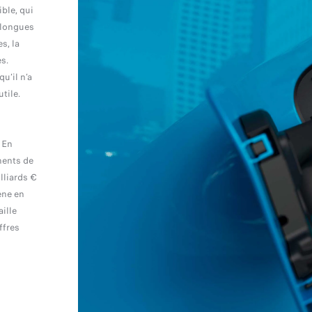
ble, qui
e longues
s, la
s.
u’il n’a
tile.
 En
ments de
lliards €
ène en
ille
ffres