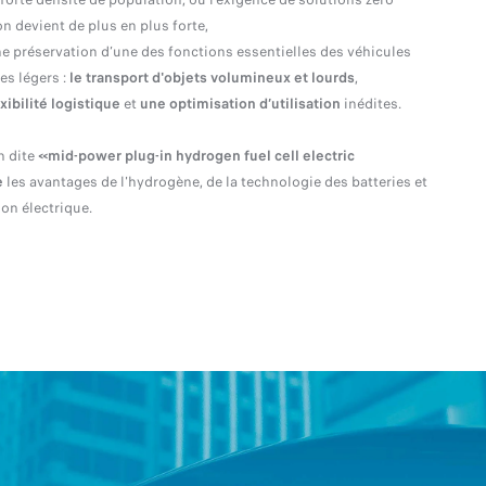
n devient de plus en plus forte,
ne préservation d’une des fonctions essentielles des véhicules
res légers :
le transport d'objets volumineux et lourds
,
exibilité logistique
et
une optimisation d’utilisation
inédites.
n dite
«mid-power plug-in hydrogen fuel cell electric
e
les avantages de l'hydrogène, de la technologie des batteries et
ion électrique.