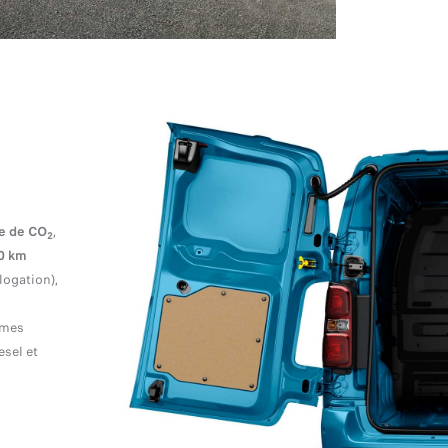
le de CO
,
2
0 km
ogation),
êmes
esel et