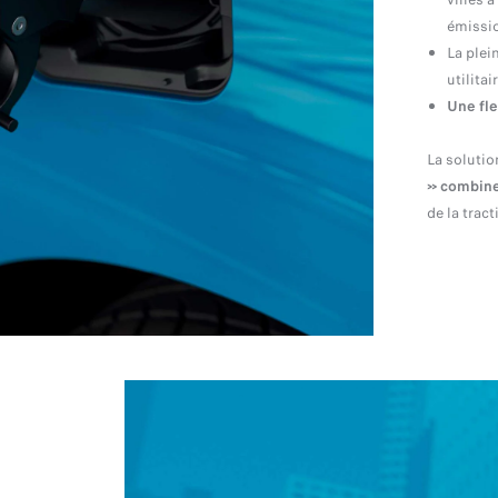
émissio
La plei
utilitai
Une
fl
La solutio
»
combin
de la tract