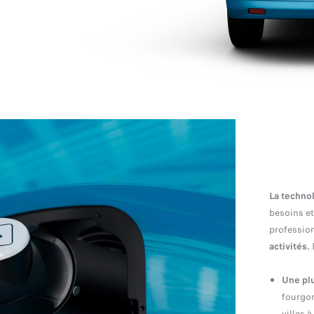
La techno
besoins e
professio
activités.
Une pl
fourgon
villes 