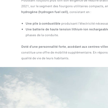
Poussant toujours plus loin son exigence de réduire drast
2021, sur le segment des fourgons utilitaires compacts,
en
hydrogène (hydrogen fuel cell),
consistant en :
Une
pile à combustible
produisant l’électricité nécessa
Une
batterie de haute tension lithium-ion rechargeabl
phases de la conduite.
Doté d’une personnalité forte
,
accédant aux centres-ville
constitue une offre de mobilité supplémentaire. En répon
qualité de vie de leurs habitants.