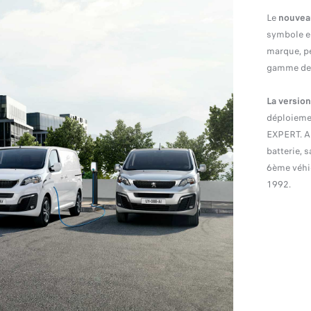
Le
nouvea
symbole en
marque, pe
gamme de m
La version
déploiemen
EXPERT. A
batterie, 
6ème véhi
1992.