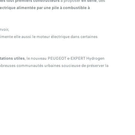
es tout premiers constructeurs
à proposer
en
série
, dès
ectrique alimentée par une pile à combustible à
voir,
limente elle aussi le moteur électrique dans certaines
tations utiles
, le nouveau PEUGEOT e-EXPERT Hydrogen
nombreuses communautés urbaines soucieuse de préserver la