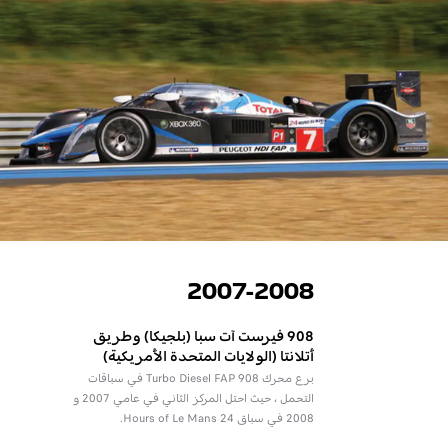
2007-2008
908 فيرست آت سبا (بلجيكا) وطريق
أتلانتا (الولايات المتحدة الأمريكية)
برع محرك 908 Turbo Diesel FAP في سباقات
التحمل ، حيث احتل المركز الثاني في عامي 2007 و
2008 في سباق 24 Hours of Le Mans.