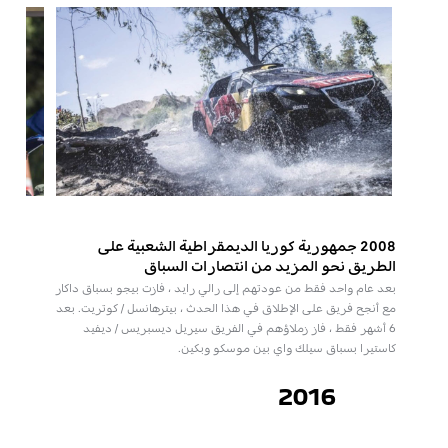
2008 جمهورية كوريا الديمقراطية الشعبية على
الطريق نحو المزيد من انتصارات السباق
بعد عام واحد فقط من عودتهم إلى رالي رايد ، فازت بيجو بسباق داكار
مع أنجح فريق على الإطلاق في هذا الحدث ، بيترهانسل / كوتريت. بعد
6 أشهر فقط ، فاز زملاؤهم في الفريق سيريل ديسبريس / ديفيد
كاستيرا بسباق سيلك واي بين موسكو وبكين.
2016