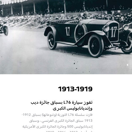
1913-1919
تفوز سيارة L76 بسباق جائزة ديب
وإنديانابوليس الكبرى
فازت سلسلة L76 الثورية (وتنوعاتها) بسباق 1912-
1913 سباق الجائزة الكبرى الفرنسي ، وسباق
إنديانابوليس 500 وجائزة الجائزة الكبرى الأمريكية