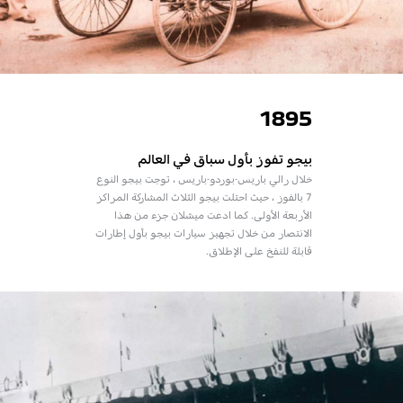
1895
بيجو تفوز بأول سباق في العالم
خلال رالي باريس-بوردو-باريس ، توجت بيجو النوع
7 بالفوز ، حيث احتلت بيجو الثلاث المشاركة المراكز
الأربعة الأولى. كما ادعت ميشلان جزء من هذا
الانتصار من خلال تجهيز سيارات بيجو بأول إطارات
قابلة للنفخ على الإطلاق.