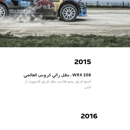
2015
208 WRX ، بطل رالي كروس العالمي
أصبح فريق بيجو هانسن بطل فريق فيا وورلد آر
اكس.
2016