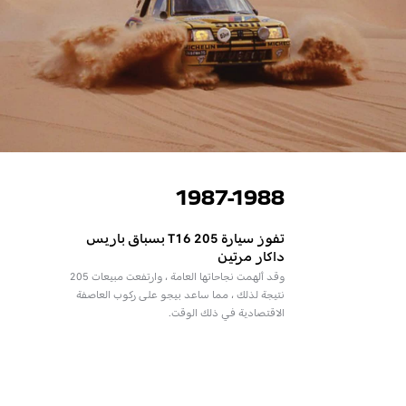
1987-1988
تفوز سيارة 205 T16 بسباق باريس
داكار مرتين
وقد ألهمت نجاحاتها العامة ، وارتفعت مبيعات 205
نتيجة لذلك ، مما ساعد بيجو على ركوب العاصفة
الاقتصادية في ذلك الوقت.