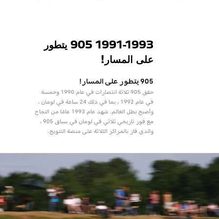
1991-1993 905 يتطور
على المسار!
905 يتطور على المسار!
حقق 905 ثلاثة انتصارات في عام 1990 وخمسة
في عام 1992 ، بما في ذلك 24 ساعة في لومان ،
وأصبح بطل العالم. شهد عام 1993 عامًا من النجاح
مع فوز تاريخي ثلاثي في لومان في سباق 905 ،
والذي فاز بالمراكز الثلاثة على منصة التتويج.