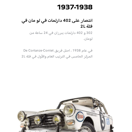
1937-1938
انتصار على 402 دارلمات في لو مان في
فئة 2L
302 و 402 دارلمات يبرزان في 24 ساعة من
لومان.
في عام 1938 ، احتل فريق De Cortanze-Contet
المركز الخامس في الترتيب العام والأول في فئة 2L