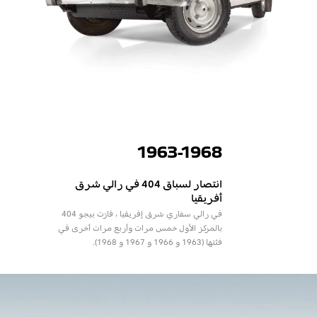
1963-1968
انتصار لسباق 404 في رالي شرق
أفريقيا
في رالي سفاري شرق إفريقيا ، فازت بيجو 404
بالمركز الأول خمس مرات وأربع مرات أخرى في
فئتها (1963 و 1966 و 1967 و 1968).