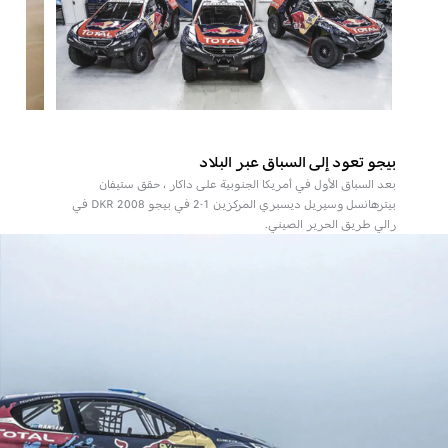
بيجو تعود إلى السباق عبر البلاد
بعد السباق الأول في أمريكا الجنوبية على داكار ، حقق ستيفان
بيترهانسل وسيريل ديسبري المركزين 1-2 في بيجو 2008 DKR في
رالي طريق الحرير الصيني.