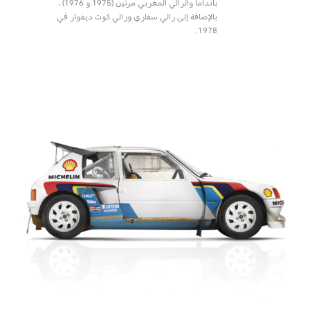
بانداما والرالي المغربي مرتين (1975 و 1976) ،
بالإضافة إلى رالي سفاري ورالي كوت ديفوار في
1978.