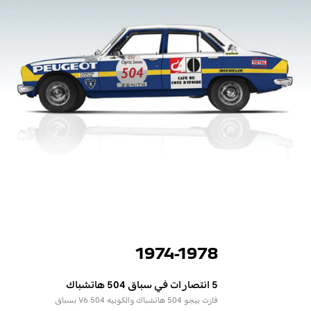
1974-1978
5 انتصارات في سباق 504 هاتشباك
فازت بيجو 504 هاتشباك والكوبيه 504 V6 بسباق