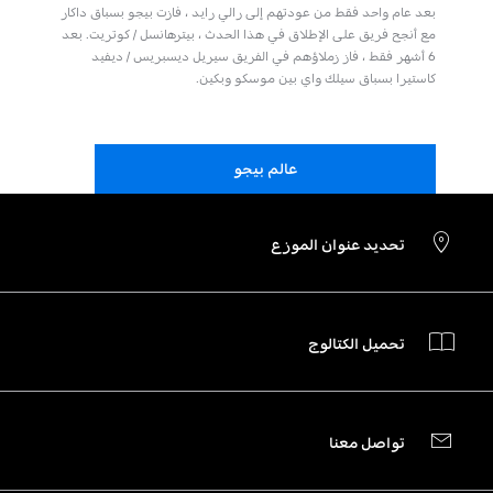
بعد عام واحد فقط من عودتهم إلى رالي رايد ، فازت بيجو بسباق داكار
مع أنجح فريق على الإطلاق في هذا الحدث ، بيترهانسل / كوتريت. بعد
6 أشهر فقط ، فاز زملاؤهم في الفريق سيريل ديسبريس / ديفيد
كاستيرا بسباق سيلك واي بين موسكو وبكين.
عالم بيجو
تحديد عنوان الموزع
تحميل الكتالوج
تواصل معنا