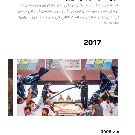
بعد الظهور اللافت للنظر لأول مرة في داكار مع فريق بيجو توتال (4
مراحل) ، انضم سيباستيان لوب إلى فريق بيجو هانسن في رالي كروس
في نفس العام. احتلت بيجو المركز الثاني في بطولة الصانعين بسيارتها
208 WRX.
2017
عام 3008