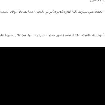
درات أسهل.
سهل، إنه نظام مُساعِد للقيادة يصور حجم السيارة ومسارها من خلال خطوط ملونة،