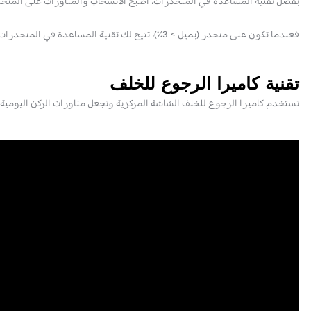
بفضل تقنية المساعدة في المنحدرات، أصبح الانسحاب والمناورات على المنح
فعندما تكون على منحدر (بميل > 3٪)، تتيح لك تقنية المساعدة في المنحدرات الحفاظ على سيارتك ثابتة لفترة قصيرة (حوالي ثانيتين)، مما يمنحك الوقت للتبديل من الفرامل إلى دواسة الوقود.
تقنية كاميرا الرجوع للخلف
تستخدم كاميرا الرجوع للخلف الشاشة المركزية وتجعل مناورات الركن اليومية أ